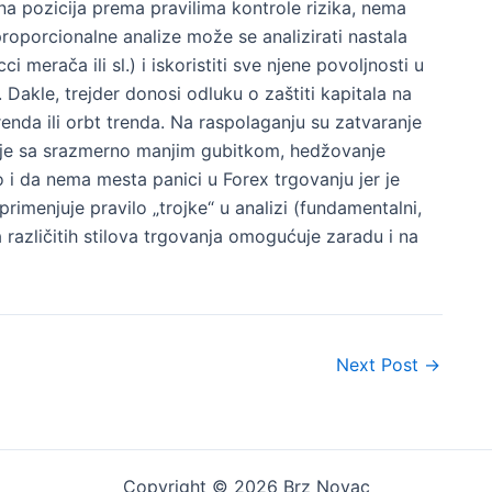
na pozicija prema pravilima kontrole rizika, nema
roporcionalne analize može se analizirati nastala
 merača ili sl.) i iskoristiti sve njene povoljnosti u
Dakle, trejder donosi odluku o zaštiti kapitala na
trenda ili orbt trenda. Na raspolaganju su zatvaranje
cije sa srazmerno manjim gubitkom, hedžovanje
no i da nema mesta panici u Forex trgovanju jer je
rimenjuje pravilo „trojke“ u analizi (fundamentalni,
 različitih stilova trgovanja omogućuje zaradu i na
Next Post
→
Copyright © 2026 Brz Novac