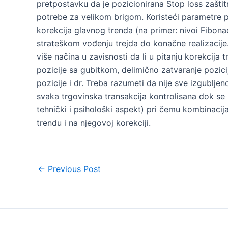
pretpostavku da je pozicionirana Stop loss zaštit
potrebe za velikom brigom. Koristeći parametre p
korekcija glavnog trenda (na primer: nivoi Fibonacci
strateškom vođenju trejda do konačne realizacije. 
više načina u zavisnosti da li u pitanju korekcija 
pozicije sa gubitkom, delimično zatvaranje pozi
pozicije i dr. Treba razumeti da nije sve izgublje
svaka trgovinska transakcija kontrolisana dok se p
tehnički i psihološki aspekt) pri čemu kombinacija
trendu i na njegovoj korekciji.
Post
←
Previous Post
navigation