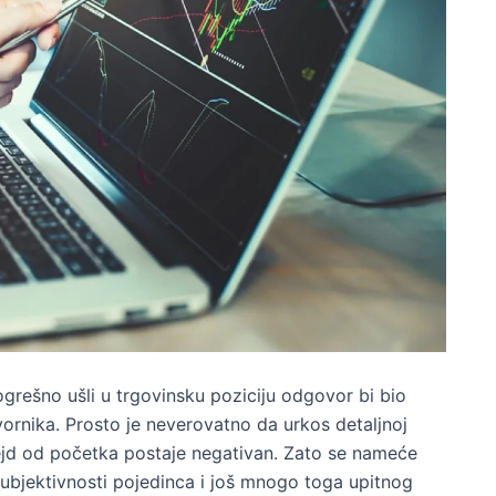
ogrešno ušli u trgovinsku poziciju odgovor bi bio
ornika. Prosto je neverovatno da urkos detaljnoj
 trejd od početka postaje negativan. Zato se nameće
i subjektivnosti pojedinca i još mnogo toga upitnog