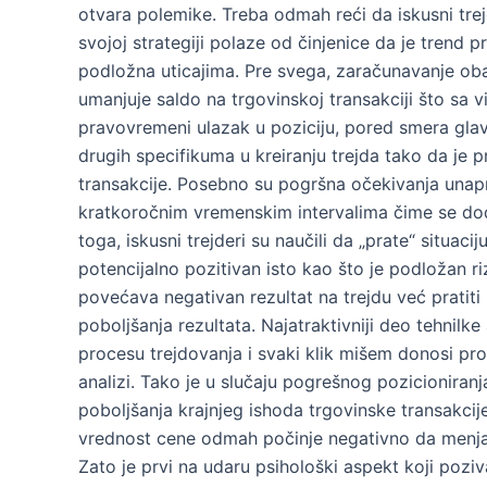
otvara polemike. Treba odmah reći da iskusni trej
svojoj strategiji polaze od činjenice da je trend pr
podložna uticajima. Pre svega, zaračunavanje ob
umanjuje saldo na trgovinskoj transakciji što sa v
pravovremeni ulazak u poziciju, pored smera glav
drugih specifikuma u kreiranju trejda tako da je 
transakcije. Posebno su pogršna očekivanja unap
kratkoročnim vremenskim intervalima čime se dod
toga, iskusni trejderi su naučili da „prate“ situaci
potencijalno pozitivan isto kao što je podložan ri
povećava negativan rezultat na trejdu već pratiti ra
poboljšanja rezultata. Najatraktivniji deo tehnilk
procesu trejdovanja i svaki klik mišem donosi pro
analizi. Tako je u slučaju pogrešnog pozicioniran
poboljšanja krajnjeg ishoda trgovinske transakcije
vrednost cene odmah počinje negativno da menja ra
Zato je prvi na udaru psihološki aspekt koji pozi