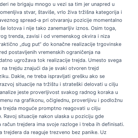
deri ne brigaju mnogo u vezi sa tim jer unapred u
omenljiva stvar, štaviše, vrlo živa tržišna kategorija i
aveznog spread-a pri otvaranju pozicije momentalno
iše lotova i nije tako zanemarljiv iznos. Osim toga,
og trenda, zavisi i od vremenskog okvira i niza
praktično „dug put“ do konačne realizacije trgovinske
red postavljenih vremenskih ograničenja na
atno ugrožava tok realizacije trejda. Umesto svega
ju na trejdu znajući da je svaki otvoren trejd
ziku. Dakle, ne treba ispravljati grešku ako se
zvoj situacije na tržištu i strateški delovati u cilju
e analize jeste proverljivost svakog radnog koraka u
menu na grafikonu, očiglednu, proverljivu i podložnu
ja trejda moguće promptno reagovati u cilju
. Ravoj situacije nakon ulaska u poziciju gde
čun trejdera ima svoje razloge i treba ih definisati.
va trejdera da reaguje trezveno bez panike. Uz