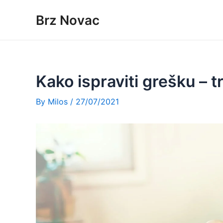
Skip
Brz Novac
to
content
Kako ispraviti grešku – t
By
Milos
/
27/07/2021