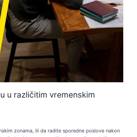
nu u različitim vremenskim
emenskim zonama, ili da radite sporedne poslove nakon