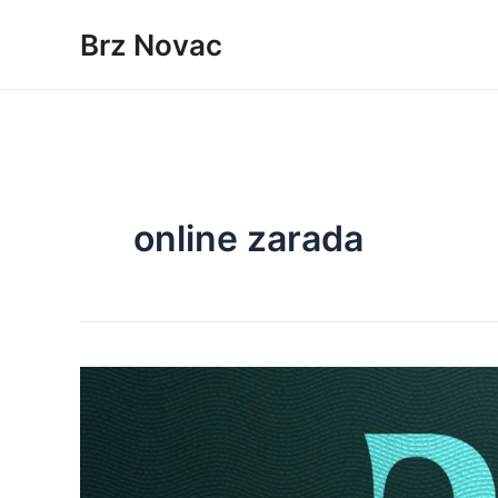
Skip
Brz Novac
to
content
online zarada