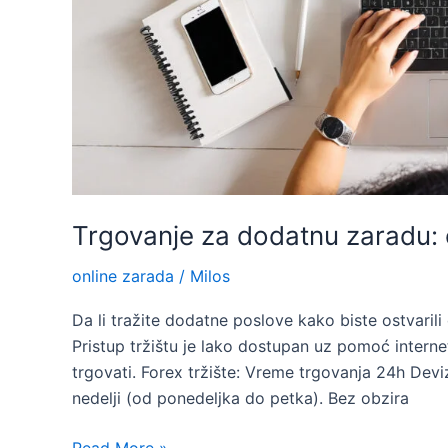
Trgovanje za dodatnu zaradu: 
online zarada
/
Milos
Da li tražite dodatne poslove kako biste ostvaril
Pristup tržištu je lako dostupan uz pomoć interne
trgovati. Forex tržište: Vreme trgovanja 24h Devi
nedelji (od ponedeljka do petka). Bez obzira
Trgovanje