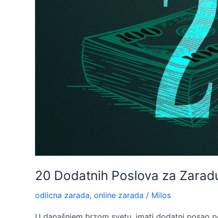
20 Dodatnih Poslova za Zarad
odlicna zarada
,
online zarada
/
Milos
U današnjem brzom svetu, imati dodatni posao po