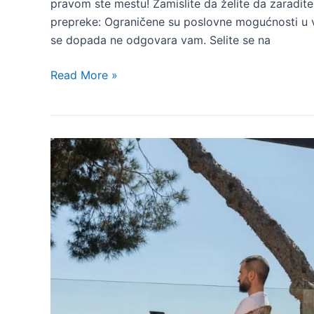
pravom ste mestu! Zamislite da želite da zaradite
prepreke: Ograničene su poslovne mogućnosti u
se dopada ne odgovara vam. Selite se na
Ideje
Read More »
za
dodatni
posao
kako
biste
zaradili
dodatni
novac