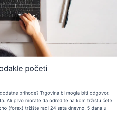
odakle početi
i dodatne prihode? Trgovina bi mogla biti odgovor.
ta. Ali prvo morate da odredite na kom tržištu ćete
zno (forex) tržište radi 24 sata dnevno, 5 dana u