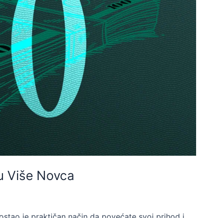
u Više Novca
stao je praktičan način da povećate svoj prihod i