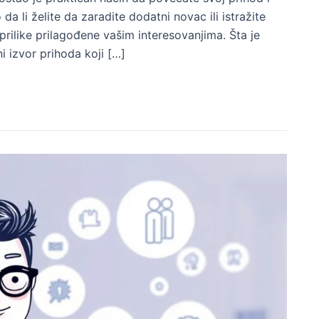
da li želite da zaradite dodatni novac ili istražite
 prilike prilagođene vašim interesovanjima. Šta je
 izvor prihoda koji […]