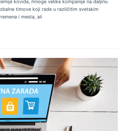
mije kovida, mnoge velike kompanije na daljinu
lobalne timove koji rade u različitim svetskim
emena i mesta, ali