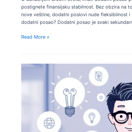
postignete finansijsku stabilnost. Bez obzira na to 
nove veštine, dodatni poslovi nude fleksibilnost i
dodatni posao? Dodatni posao je svaki sekundarni
20
Read More »
Dodatnih
Poslova
za
Zaradu
Više
Novca