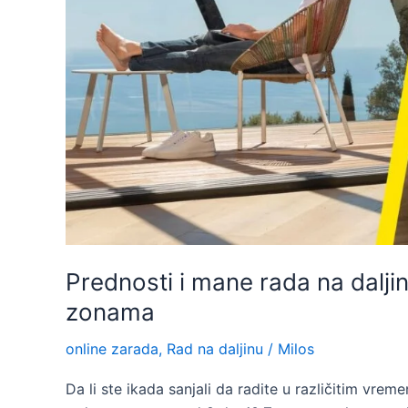
Prednosti i mane rada na dalji
zonama
online zarada
,
Rad na daljinu
/
Milos
Da li ste ikada sanjali da radite u različitim vr