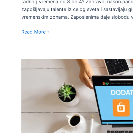
radnog vremena od 8 do 4? Zapravo, nakon pande
zapošljavaju talente iz celog sveta i sastavljaju g
vremenskim zonama. Zaposlenima daje slobodu vr
Prednosti
Read More »
i
mane
rada
na
daljinu
u
različitim
vremenskim
zonama