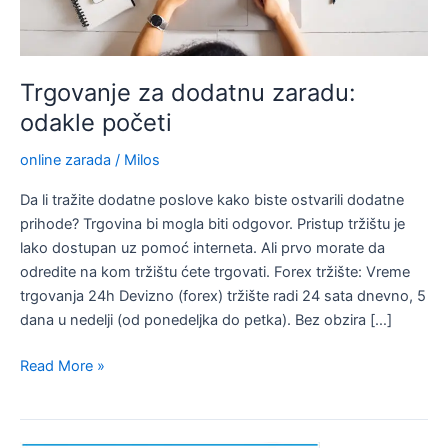
Trgovanje za dodatnu zaradu:
odakle početi
online zarada
/
Milos
Da li tražite dodatne poslove kako biste ostvarili dodatne
prihode? Trgovina bi mogla biti odgovor. Pristup tržištu je
lako dostupan uz pomoć interneta. Ali prvo morate da
odredite na kom tržištu ćete trgovati. Forex tržište: Vreme
trgovanja 24h Devizno (forex) tržište radi 24 sata dnevno, 5
dana u nedelji (od ponedeljka do petka). Bez obzira […]
Trgovanje
Read More »
za
dodatnu
zaradu: