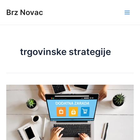
Skip
Brz Novac
to
Main
content
Men
trgovinske strategije