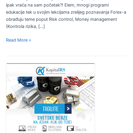
ipak vraća na sam početak?! Elem, mnogi programi
edukacije tek u svojim lekcijama zrelijeg poznavanja Forex-a
obrađuju teme poput Risk control, Money management
(Kontrola rizika, […]
Kako
Read More »
investirati
–
Prva
ili
poslednja
lekcija?