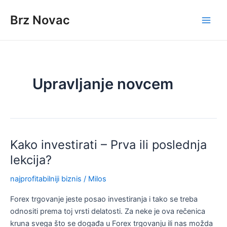
Skip
Brz Novac
to
Main
content
Men
Upravljanje novcem
Kako investirati – Prva ili poslednja
lekcija?
najprofitabilniji biznis
/
Milos
Forex trgovanje jeste posao investiranja i tako se treba
odnositi prema toj vrsti delatosti. Za neke je ova rečenica
kruna svega što se događa u Forex trgovanju ili nas možda